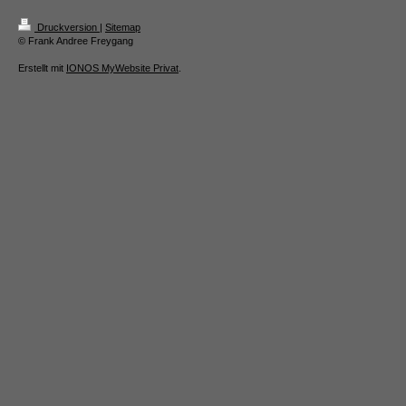
Druckversion
|
Sitemap
© Frank Andree Freygang
Erstellt mit
IONOS MyWebsite Privat
.