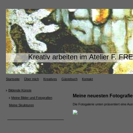
Kreativ arbeiten im Atelier F. 
Startseite
Über mich
Kreatives
Gästebuch
Kontakt
Bildende Künste
Meine neuesten Fotografi
Meine Bilder und Fotografien
Die Fotogalerie unten präsentiert eine Aus
Meine Skulpturen